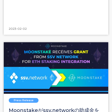
2023-02-02
Press Release
Moonstakeがssv.networkの助成金を